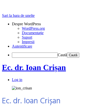
Sari la bara de unelte
Despre WordPress
WordPress.org
Documentație
Suport
Impresii
Autentificare
Caută
Ec. dr. Ioan Crișan
Log in
Ec. dr. Ioan Crișan