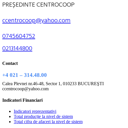
PREȘEDINTE CENTROCOOP
ccentrocoop@yahoo.com
0745604752
0213144800
Contact
+4 021 – 314.48.00
Calea Plevnei nr.46-48, Sector 1, 010233 BUCUREŞTI
ccentrocoop@yahoo.com
Indicatori Financiari
Indicatori reprezentativi
Total producție la nivel de sistem
Total cifra de afaceri la nivel de sistem